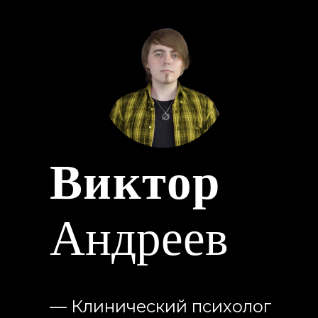
Если фразы зн
Не могу заста
Виктор
Андреев
— Клинический психолог
— КПТ-терапевт
— Видеоблогер