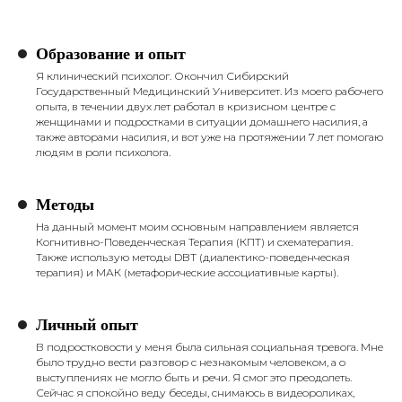
Образование и опыт
Я клинический психолог. Окончил Сибирский
Государственный Медицинский Университет. Из моего рабочего
опыта, в течении двух лет работал в кризисном центре с
женщинами и подростками в ситуации домашнего насилия, а
также авторами насилия, и вот уже на протяжении 7 лет помогаю
людям в роли психолога.
Методы
На данный момент моим основным направлением является
Когнитивно-Поведенческая Терапия (КПТ) и схематерапия.
Также использую методы DBT (диалектико-поведенческая
терапия) и МАК (метафорические ассоциативные карты).
Личный опыт
В подростковости у меня была сильная социальная тревога. Мне
было трудно вести разговор с незнакомым человеком, а о
выступлениях не могло быть и речи. Я смог это преодолеть.
Сейчас я спокойно веду беседы, снимаюсь в видеороликах,