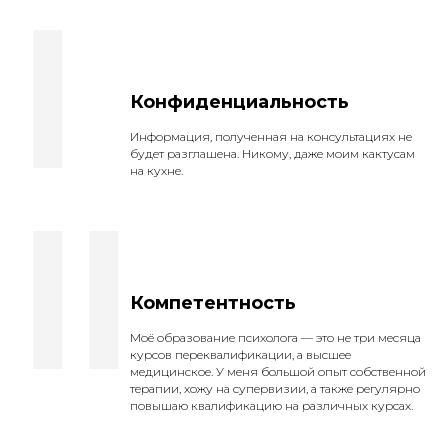
I
Конфиденциальность
Информация, полученная на консультациях не
будет разглашена. Никому, даже моим кактусам
на кухне.
II
Компетентность
Моё образование психолога — это не три месяца
курсов переквалификации, а высшее
медицинское. У меня большой опыт собственной
терапии, хожу на супервизии, а также регулярно
повышаю квалификацию на различных курсах.